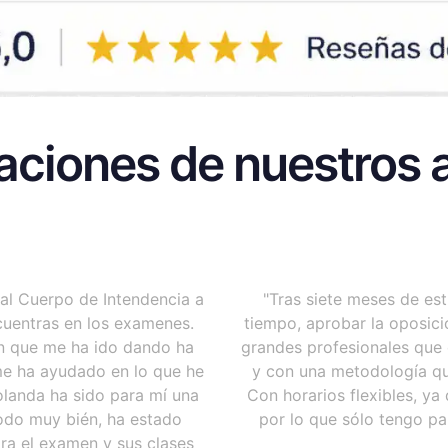
aciones de nuestros a
 al Cuerpo de Intendencia a
"Tras siete meses de es
ncuentras en los examenes.
tiempo, aprobar la oposici
ón que me ha ido dando ha
grandes profesionales que 
me ha ayudado en lo que he
y con una metodología qu
olanda ha sido para mí una
Con horarios flexibles, y
todo muy bién, ha estado
por lo que sólo tengo p
ra el examen y sus clases