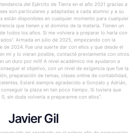
tendencia del Ejército de Tierra en el año 2021 gracias a
ases son particulares y adaptadas a cada alumno y a su
es están disponibles en cualquier momento para cualquier
riencia que tienen y el dominio de la materia. Tienen un
de todos los años. Si me volviera a preparar lo haría con
rrados". Armada en julio de 2025, empezando con la
 de 2024. Fue una suerte dar con ellos y que desde el
n mí y lo vieran posible, contacté previamente con otros
n un duro por mi!!! A nivel académico me ayudaron a
onseguir el objetivo, con un nivel de exigencia que fue la
ión, preparación de temas, clases online de contabilidad,
celentes. Estaré siempre agradecido a Gonzalo y Adrián,
onseguir la plaza en tan poco tiempo. Si tuviera que
, sin duda volvería a prepararme con ellos".
Javier Gil
conseguido mi aprobado en el primer año de preparación