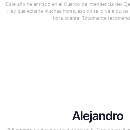
"Este año he entrado en el Cuerpo de Intendencia del Ejér
Hay que echarle muchas horas, eso no te lo va a quitar 
hora cuenta. Totalmente recomend
Alejandro
"Mi nombre es Alejandro e ingresé en la Armada en el 