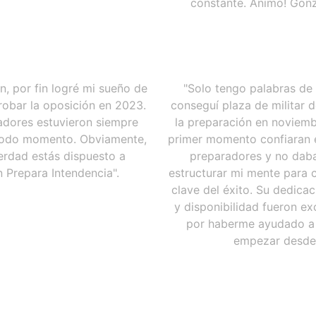
constante. Ánimo! Gonz
n, por fin logré mi sueño de
"Solo tengo palabras de 
robar la oposición en 2023.
conseguí plaza de militar 
adores estuvieron siempre
la preparación en noviemb
 todo momento. Obviamente,
primer momento confiaran e
verdad estás dispuesto a
preparadores y no daba
 Prepara Intendencia".
estructurar mi mente para c
clave del éxito. Su dedicac
y disponibilidad fueron ex
por haberme ayudado a c
empezar desde 0