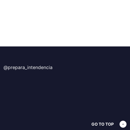
@prepara_intendencia
GO TO TOP