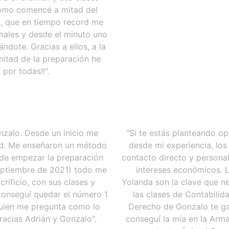
 Como comencé a mitad del
n, que en tiempo record me
onales y desde el minuto uno
ndote. Gracias a ellos, a la
mitad de la preparación he
por todas!!".
zalo. Desde un inicio me
"Si te estás planteando op
ad. Me enseñaron un método
desde mi experiencia, lo
 de empezar la preparación
contacto directo y persona
eptiembre de 2021) todo me
intereses económicos. 
rificio, con sus clases y
Yolanda son la clave que ne
 conseguí quedar el número 1
las clases de Contabilid
lguien me pregunta como lo
Derecho de Gonzalo te gar
racias Adrián y Gonzalo".
conseguí la mía en la Arm