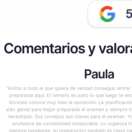
Comentarios y valor
Paula
"Animo a todo el que quiera de verdad conseguir entrar
prepararse aquí. El temario es justo lo que luego te e
Gonzalo conoce muy bien la oposición. La planificaci
sido genial para llegar preparada al examen y siempre 
necesitado. Sus consejos son claves para el examen. Y
profesora de contabilidad inmejorable. Lo organiza 
siempre pendiente, su preparación también es clave pa