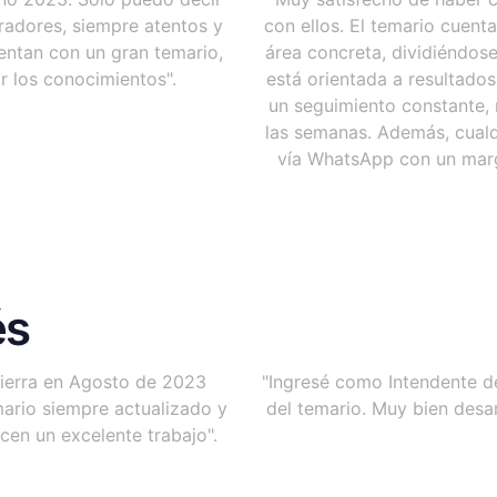
adores, siempre atentos y
con ellos. El temario cuent
entan con un gran temario,
área concreta, dividiéndos
r los conocimientos".
está orientada a resultado
un seguimiento constante, 
las semanas. Además, cualq
vía WhatsApp con un marg
és
 Tierra en Agosto de 2023
"Ingresé como Intendente d
ario siempre actualizado y
del temario. Muy bien desar
cen un excelente trabajo".