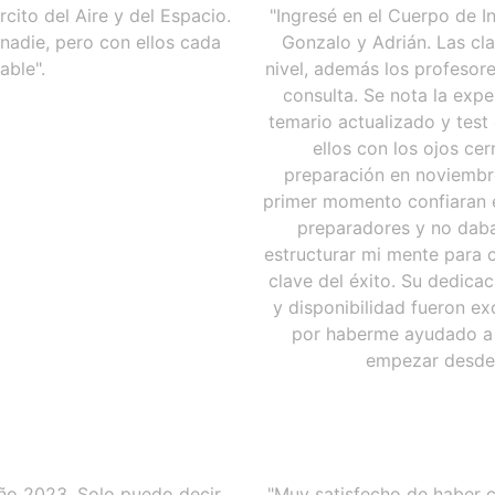
cito del Aire y del Espacio.
"Ingresé en el Cuerpo de In
nadie, pero con ellos cada
Gonzalo y Adrián. Las cl
able".
nivel, además los profesor
consulta. Se nota la expe
temario actualizado y test 
ellos con los ojos ce
preparación en noviembre
primer momento confiaran e
preparadores y no daba
estructurar mi mente para c
clave del éxito. Su dedicac
y disponibilidad fueron ex
por haberme ayudado a c
empezar desde 0
año 2023. Solo puedo decir
"Muy satisfecho de haber 